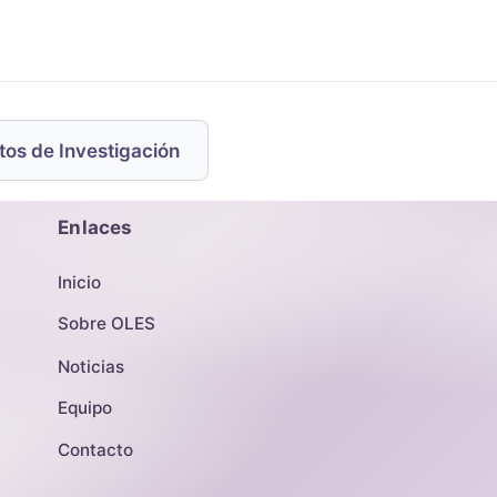
tos de Investigación
Enlaces
Inicio
Sobre OLES
Noticias
Equipo
Contacto