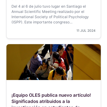
Del 4 al 6 de julio tuvo lugar en Santiago el
Annual Scientific Meeting realizado por el
International Society of Political Psychology
(ISPP). Este importante congreso…
11 JUL 2024
¡Equipo OLES publica nuevo artículo!
Significados atribuidos a la