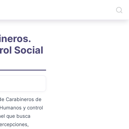
ineros.
ol Social
de Carabineros de
s Humanos y control
nel que busca
percepciones,