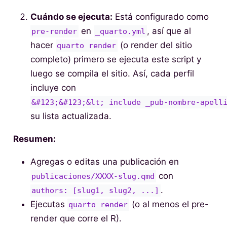
Cuándo se ejecuta:
Está configurado como
en
, así que al
pre-render
_quarto.yml
hacer
(o render del sitio
quarto render
completo) primero se ejecuta este script y
luego se compila el sitio. Así, cada perfil
incluye con
&#123;&#123;&lt; include _pub-nombre-apell
su lista actualizada.
Resumen:
Agregas o editas una publicación en
con
publicaciones/XXXX-slug.qmd
.
authors: [slug1, slug2, ...]
Ejecutas
(o al menos el pre-
quarto render
render que corre el R).