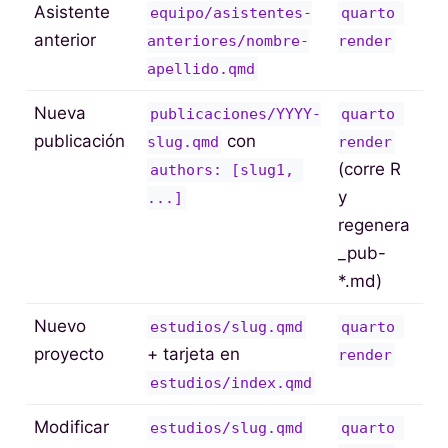
Asistente
equipo/asistentes-
quarto 
anterior
anteriores/nombre-
render
apellido.qmd
Nueva
publicaciones/YYYY-
quarto 
publicación
con
slug.qmd
render
(corre R
authors: [slug1, 
y
...]
regenera
_pub-
*.md)
Nuevo
estudios/slug.qmd
quarto 
proyecto
+ tarjeta en
render
estudios/index.qmd
Modificar
estudios/slug.qmd
quarto 