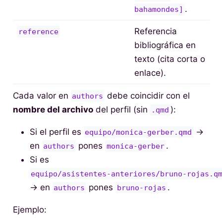
.
bahamondes]
Referencia
reference
bibliográfica en
texto (cita corta o
enlace).
Cada valor en
debe coincidir con el
authors
nombre del archivo
del perfil (sin
):
.qmd
Si el perfil es
→
equipo/monica-gerber.qmd
en
pones
.
authors
monica-gerber
Si es
equipo/asistentes-anteriores/bruno-rojas.q
→ en
pones
.
authors
bruno-rojas
Ejemplo: