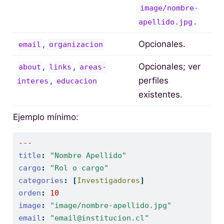
image/nombre-
.
apellido.jpg
,
Opcionales.
email
organizacion
,
,
Opcionales; ver
about
links
areas-
,
perfiles
interes
educacion
existentes.
Ejemplo mínimo:
---
title
:
"Nombre Apellido"
cargo
:
"Rol o cargo"
categories
:
[
Investigadores
]
orden
:
10
image
:
"image/nombre-apellido.jpg"
email
:
"email@institucion.cl"