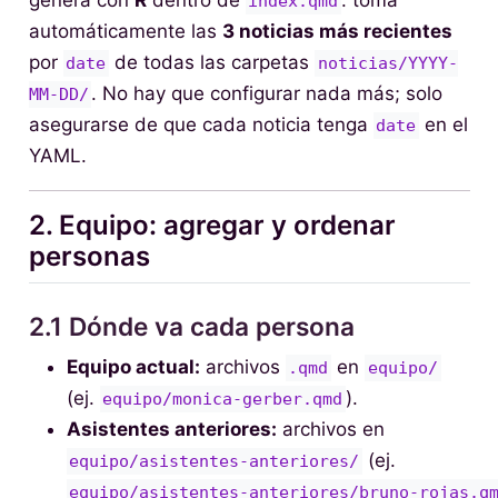
genera con
R
dentro de
: toma
index.qmd
automáticamente las
3 noticias más recientes
por
de todas las carpetas
date
noticias/YYYY-
. No hay que configurar nada más; solo
MM-DD/
asegurarse de que cada noticia tenga
en el
date
YAML.
2. Equipo: agregar y ordenar
personas
2.1 Dónde va cada persona
Equipo actual:
archivos
en
.qmd
equipo/
(ej.
).
equipo/monica-gerber.qmd
Asistentes anteriores:
archivos en
(ej.
equipo/asistentes-anteriores/
equipo/asistentes-anteriores/bruno-rojas.q