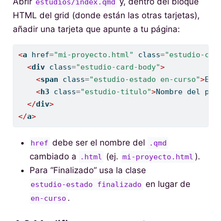
Abrir
y, dentro del bloque
estudios/index.qmd
HTML del grid (donde están las otras tarjetas),
añadir una tarjeta que apunte a tu página:
<
a
 href
=
"mi-proyecto.html"
 class
=
"estudio-car
<
div
 class
=
"estudio-card-body"
>
<
span
 class
=
"estudio-estado en-curso"
>
En 
<
h3
 class
=
"estudio-titulo"
>
Nombre del pro
</
div
>
</
a
>
debe ser el nombre del
href
.qmd
cambiado a
(ej.
).
.html
mi-proyecto.html
Para “Finalizado” usa la clase
en lugar de
estudio-estado finalizado
.
en-curso