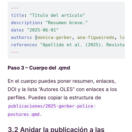
---
title
:
"Título del artículo"
description
:
"Resumen breve."
date
:
"2025-06-01"
authors
:
[
monica-gerber
,
 ana-figueiredo
,
 lore
reference
:
"Apellido et al. (2025). Revista X
---
Paso 3 – Cuerpo del .qmd
En el cuerpo puedes poner resumen, enlaces,
DOI y la lista “Autores OLES” con enlaces a los
perfiles. Puedes copiar la estructura de
publicaciones/2025-gerber-police-
.
postures.qmd
3.2 Anidar la publicación a las