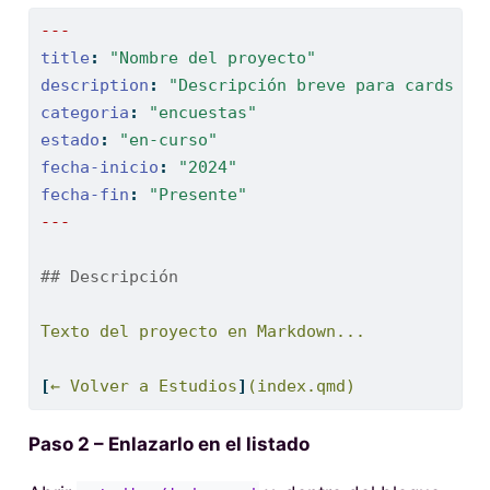
---
title
:
"Nombre del proyecto"
description
:
"Descripción breve para cards o 
categoria
:
"encuestas"
estado
:
"en-curso"
fecha-inicio
:
"2024"
fecha-fin
:
"Presente"
---
## Descripción
Texto del proyecto en Markdown...
[
← Volver a Estudios
]
(index.qmd)
Paso 2 – Enlazarlo en el listado