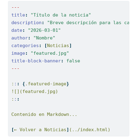
---
title
:
"Título de la noticia"
description
:
"Breve descripción para las card
date
:
"2026-03-01"
author
:
"Nombre"
categories
:
[
Noticias
]
image
:
"featured.jpg"
title-block-banner
:
false
---
:
:
:
{
.featured-image
}
![](featured.jpg)
:
:
:
Contenido en Markdown...
[
← Volver a Noticias
]
(../index.html)