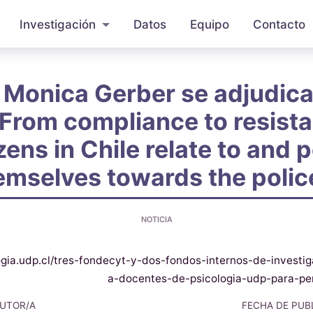
Investigación
Datos
Equipo
Contacto
 Monica Gerber se adjudic
“From compliance to resist
zens in Chile relate to and 
emselves towards the polic
NOTICIA
logia.udp.cl/tres-fondecyt-y-dos-fondos-internos-de-invest
a-docentes-de-psicologia-udp-para-per
UTOR/A
FECHA DE PUB