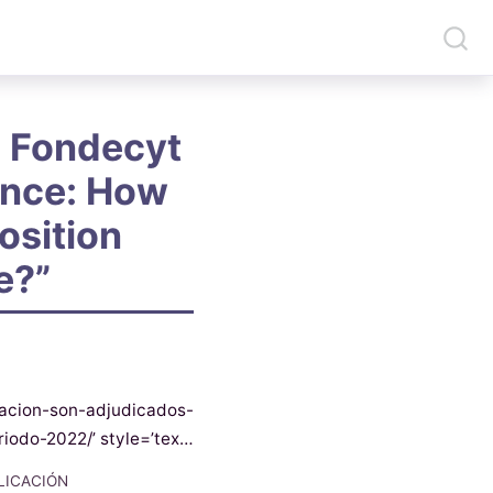
a Fondecyt
ance: How
position
e?”
igacion-son-adjudicados-
iodo-2022/’ style=’tex…
LICACIÓN