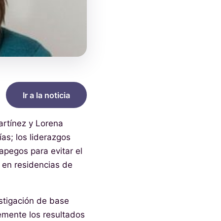
Ir a la noticia
artínez y Lorena
as; los liderazgos
 apegos para evitar el
l en residencias de
stigación de base
temente los resultados