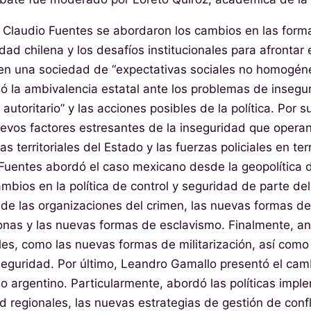
e Claudio Fuentes se abordaron los cambios en las form
dad chilena y los desafíos institucionales para afrontar
” en una sociedad de “expectativas sociales no homogéne
 la ambivalencia estatal ante los problemas de insegur
utoritario” y las acciones posibles de la política. Por s
vos factores estresantes de la inseguridad que operan 
s territoriales del Estado y las fuerzas policiales en te
uentes abordó el caso mexicano desde la geopolítica d
bios en la política de control y seguridad de parte de
 de las organizaciones del crimen, las nuevas formas de
onas y las nuevas formas de esclavismo. Finalmente, an
les, como las nuevas formas de militarización, así como
seguridad. Por último, Leandro Gamallo presentó el camb
o argentino. Particularmente, abordó las políticas impl
d regionales, las nuevas estrategias de gestión de confl