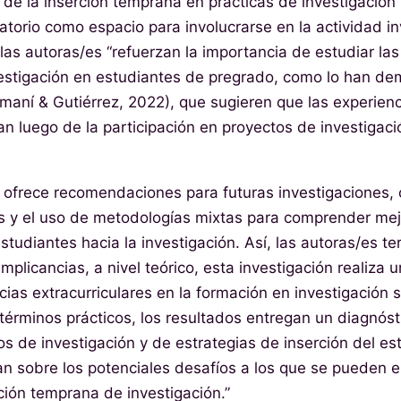
 de la inserción temprana en prácticas de investigación 
atorio como espacio para involucrarse en la actividad in
las autoras/es “refuerzan la importancia de estudiar la
vestigación en estudiantes de pregrado, como lo han d
aní & Gutiérrez, 2022), que sugieren que las experienc
an luego de la participación en proyectos de investigaci
ofrece recomendaciones para futuras investigaciones, 
 y el uso de metodologías mixtas para comprender mejo
studiantes hacia la investigación. Así, las autoras/es 
implicancias, a nivel teórico, esta investigación realiza 
cias extracurriculares en la formación en investigación 
términos prácticos, los resultados entregan un diagnósti
 de investigación y de estrategias de inserción del es
an sobre los potenciales desafíos a los que se pueden e
ción temprana de investigación.”