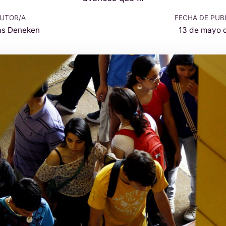
UTOR/A
FECHA DE PUB
as Deneken
13 de mayo 