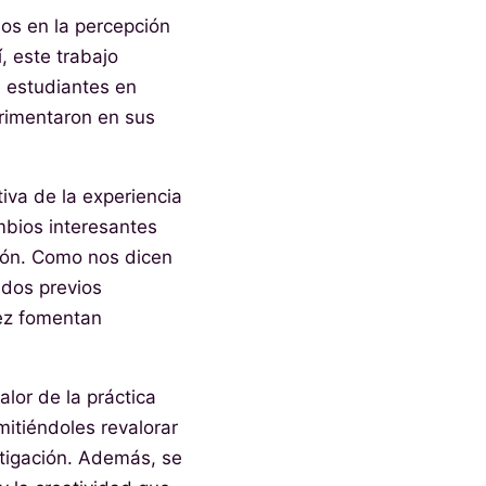
ios en la percepción
, este trabajo
e estudiantes en
erimentaron en sus
tiva de la experiencia
mbios interesantes
ión. Como nos dicen
idos previos
vez fomentan
lor de la práctica
mitiéndoles revalorar
stigación. Además, se