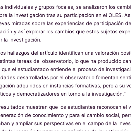
as individuales y grupos focales, se analizaron los camb
re la investigación tras su participación en el OLES. Así
vas miradas sobre las experiencias de participación d
gación y así explorar los cambios que estos sujetos exp
la investigación.
os hallazgos del artículo identifican una valoración posi
istintas tareas del observatorio, lo que ha producido ca
 que el estudiantado entiende el proceso de investigac
vidades desarrolladas por el observatorio fomentan sent
igación adquiridos en instancias formativas, pero a su 
ticos y democratizadores en torno a la investigación.”
resultados muestran que los estudiantes reconocen el va
 generación de conocimiento y para el cambio social, per
aban y ampliar sus perspectivas en el campo de la inve