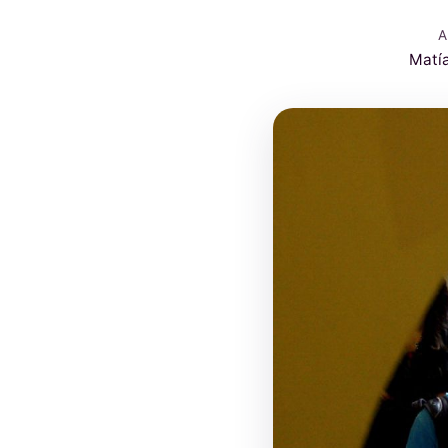
A
Matí