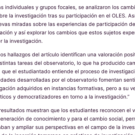
as individuales y grupos focales, se analizaron los camb
re la investigación tras su participación en el OLES. Así
vas miradas sobre las experiencias de participación d
gación y así explorar los cambios que estos sujetos exp
la investigación.
os hallazgos del artículo identifican una valoración posi
istintas tareas del observatorio, lo que ha producido ca
 que el estudiantado entiende el proceso de investigac
vidades desarrolladas por el observatorio fomentan sent
igación adquiridos en instancias formativas, pero a su 
ticos y democratizadores en torno a la investigación.”
resultados muestran que los estudiantes reconocen el va
 generación de conocimiento y para el cambio social, per
aban y ampliar sus perspectivas en el campo de la inve