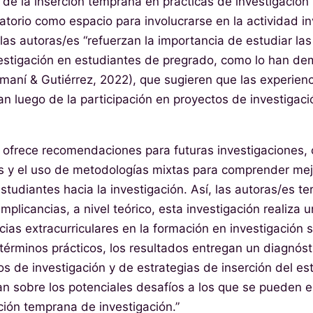
 de la inserción temprana en prácticas de investigación 
atorio como espacio para involucrarse en la actividad in
las autoras/es “refuerzan la importancia de estudiar la
vestigación en estudiantes de pregrado, como lo han d
aní & Gutiérrez, 2022), que sugieren que las experienc
an luego de la participación en proyectos de investigaci
ofrece recomendaciones para futuras investigaciones, 
 y el uso de metodologías mixtas para comprender mejo
studiantes hacia la investigación. Así, las autoras/es 
implicancias, a nivel teórico, esta investigación realiza 
cias extracurriculares en la formación en investigación 
términos prácticos, los resultados entregan un diagnósti
 de investigación y de estrategias de inserción del es
an sobre los potenciales desafíos a los que se pueden e
ción temprana de investigación.”