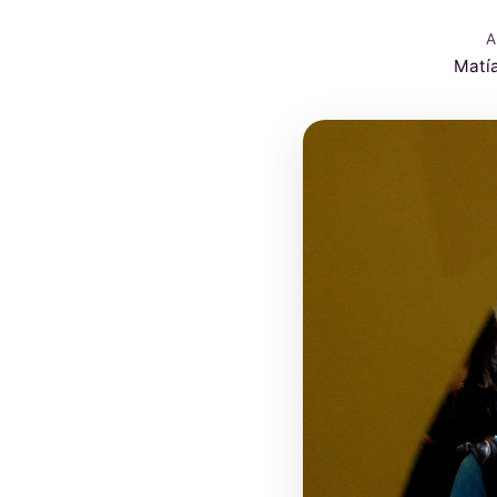
A
Matí