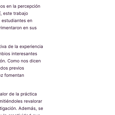
ios en la percepción
, este trabajo
e estudiantes en
erimentaron en sus
tiva de la experiencia
mbios interesantes
ión. Como nos dicen
idos previos
vez fomentan
lor de la práctica
mitiéndoles revalorar
stigación. Además, se