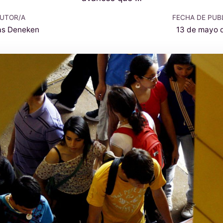
UTOR/A
FECHA DE PUB
as Deneken
13 de mayo 