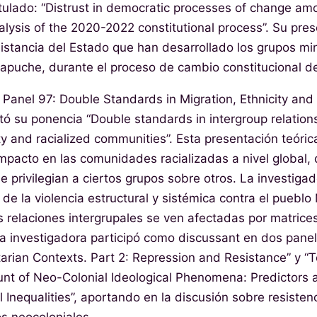
itulado: “Distrust in democratic processes of change 
nalysis of the 2020-2022 constitutional process”. Su pre
distancia del Estado que han desarrollado los grupos min
Mapuche, durante el proceso de cambio constitucional de
 Panel 97: Double Standards in Migration, Ethnicity and 
tó su ponencia “Double standards in intergroup relations
ity and racialized communities”. Esta presentación teóri
impacto en las comunidades racializadas a nivel global,
 privilegian a ciertos grupos sobre otros. La investigado
de la violencia estructural y sistémica contra el puebl
 relaciones intergrupales se ven afectadas por matrice
la investigadora participó como discussant en dos panele
tarian Contexts. Part 2: Repression and Resistance” y “
t of Neo-Colonial Ideological Phenomena: Predictors 
Inequalities”, aportando en la discusión sobre resistenci