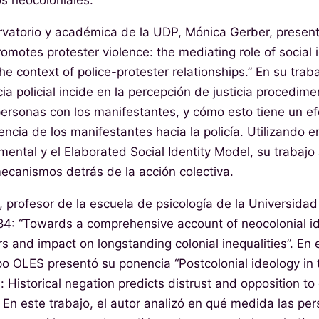
s neocoloniales.
rvatorio y académica de la UDP, Mónica Gerber, present
romotes protester violence: the mediating role of social
the context of police-protester relationships.” En su tra
ia policial incide en la percepción de justicia procedimen
 personas con los manifestantes, y cómo esto tiene un ef
olencia de los manifestantes hacia la policía. Utilizando 
mental y el Elaborated Social Identity Model, su trabajo
ecanismos detrás de la acción colectiva.
rofesor de la escuela de psicología de la Universidad 
84: “Towards a comprehensive account of neocolonial id
 and impact on longstanding colonial inequalities”. En e
po OLES presentó su ponencia “Postcolonial ideology in 
: Historical negation predicts distrust and opposition to
En este trabajo, el autor analizó en qué medida las p