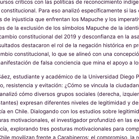
cursos críticos con las políticas de reconocimiento indí
constitucional. Para eso analizó específicamente si las
as de injusticia que enfrentan los Mapuche y los imperati
nes de la exclusión de los símbolos Mapuche de la ident
 cambio constitucional del 2019 y desconfianza en la as
ultados destacaron el rol de la negación histórica en pr
mbio constitucional, lo que se alineó con una concepci
nifestación de falsa conciencia que mina el apoyo a los
áez, estudiante y académico de la Universidad Diego Po
 resistencia y evitación: ¿Cómo se vincula la ciudadaní
o analizó cómo diversos grupos sociales (derecha, izquie
tantes) expresan diferentes niveles de legitimidad y de
cía en Chile. Dialogando con los estudios sobre legitimida
ras motivacionales, el investigador profundizó en las e
licía, explorando tres posturas motivacionales para comp
hile movilizan frente a Carabineros: el compromiso, la re