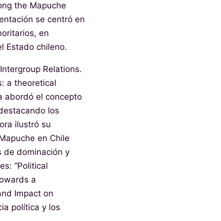
among the Mapuche
sentación se centró en
oritarios, en
l Estado chileno.
Intergroup Relations.
: a theoretical
ca abordó el concepto
 destacando los
ra ilustró su
o Mapuche en Chile
s de dominación y
s: “Political
Towards a
and Impact on
a política y los