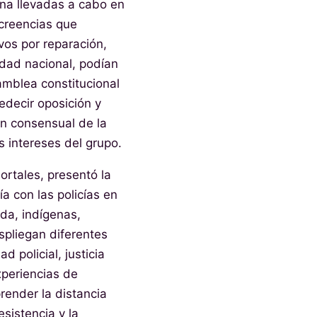
gena llevadas a cabo en
 creencias que
vos por reparación,
idad nacional, podían
amblea constitucional
edecir oposición y
ón consensual de la
 intereses del grupo.
rtales, presentó la
a con las policías en
rda, indígenas,
spliegan diferentes
d policial, justicia
xperiencias de
render la distancia
sistencia y la