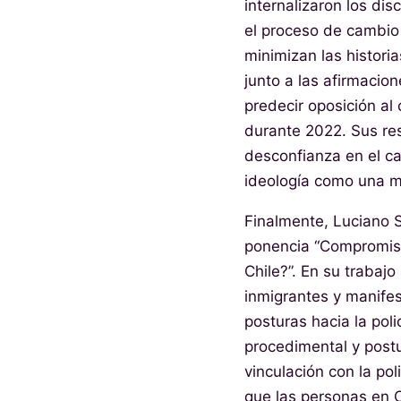
internalizaron los dis
el proceso de cambio 
minimizan las histori
junto a las afirmacio
predecir oposición al
durante 2022. Sus res
desconfianza en el ca
ideología como una ma
Finalmente, Luciano S
ponencia “Compromiso,
Chile?”. En su trabaj
inmigrantes y manifes
posturas hacia la poli
procedimental y postu
vinculación con la po
que las personas en C