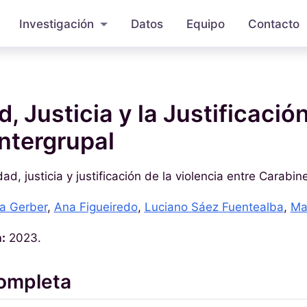
Investigación
Datos
Equipo
Contacto
, Justicia y la Justificación
Intergrupal
idad, justicia y justificación de la violencia entre Carabi
a Gerber
,
Ana Figueiredo
,
Luciano Sáez Fuentealba
,
Ma
:
2023.
completa