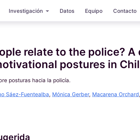
Investigación
Datos
Equipo
Contacto
ple relate to the police? A 
otivational postures in Chi
bre posturas hacia la policía.
no Sáez-Fuentealba
,
Mónica Gerber
,
Macarena Orchard
ugerida