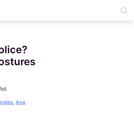
olice?
postures
ñol.
ondes
,
Ana