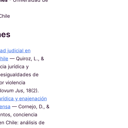
ales
- Universidad de
Chile
nes
ad judicial en
hile
— Quiroz, L., &
ia jurídica y
 desigualdades de
r violencia
Novum Jus
, 18(2).
urídica y enajenación
rensa
— Cornejo, D., &
entos, conciencia
en Chile: análisis de