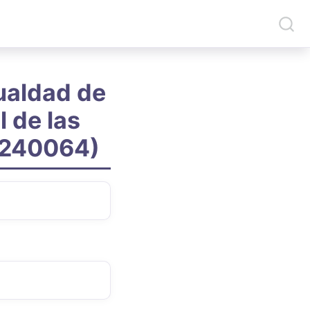
ualdad de
l de las
(1240064)