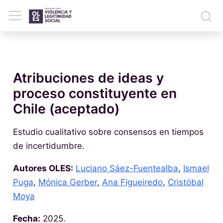
Atribuciones de ideas y
proceso constituyente en
Chile (aceptado)
Estudio cualitativo sobre consensos en tiempos
de incertidumbre.
Autores OLES:
Luciano Sáez-Fuentealba
,
Ismael
Puga
,
Mónica Gerber
,
Ana Figueiredo
,
Cristóbal
Moya
Fecha:
2025.